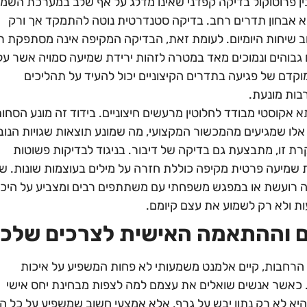
ין פרוטוקול בדיקה קפדני שאינו מדלג על אף שלב במערכת השמ
א אבחון תדרים רחב. בדיקה סטנדרטית נוטה להתמקד אך ורק
 שיחות היומיום. לעומת זאת, הבדיקה המקיפה אינה מסתפקת ר
 גבוהים ונמוכים מאד במטרה לזהות ירידת שמיעה סמויה אשר על
וקדם של פגיעה בתדרים הקיצוניים יכול להעיד על תהליכים
ות מונעת.
אקוסטי מבודד לחלוטין מרעשים חיצוניים. בידוד זה מונע הסחו
אלו שמגיעים מהמכשור המקצועי, מה שמונע תוצאות שגויות הנוב
 זו, מתבצעת גם בדיקה של דיבור. בניגוד לבדיקות פשוטות
שמיעה פרטית מקיפה כוללת חזרה על מילים בעוצמות שונות. ש
ה רועשת או במפגש משפחתי עם משתתפים רבים ומצביע על היכו
ת ולא רק לשמוע את עצם קיומם.
ם וההתאמה האישית לצרכים שלכ
ת הרחבות, קיים אלמנט משמעותי לא פחות המשפיע על איכות
. כאשר אנשים שואלים את עצמם למה לצפות מבחינת יחס אישי
 לא רק נתון יבש על גרף, אלא אמצעי חשוב שמשפיע על כל ה