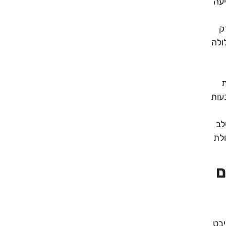
יעה
ק
ולה
ת
עות
לב
לת
ם
יבט