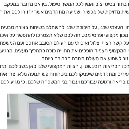
ור בסיס יציב ואמין לכל המשך טיפול, בין אם מדובר במעקב
אישית מדויקת של מכשירי שמיעה מתקדמים אשר יחזירו לכם את ח
ון העצמי שלנו, על היכולת שלנו להשתלב בשיחות בצורה טבעית 
ל מכון מקצועי ופרטי מבטיחה לכם שלא תצטרכו להתפשר על איכו
ל קשר רציף, צלול ואיכותי עם העולם הסובב אתכם ועם המשפחה
וי המקצועי הצמוד הופכים את החוויה כולה לתהליך מעצים, מרגיע
זור לשמוע את העולם בצורה הברורה ביותר.
ז הבריאות רובינשטיין. הצוות המקצועי שלנו כאן בשבילכם ומזמי
ים ומתקדמים שיעניקו לכם ביטחון וחופש תנועה מלא. צרו איתנ
ום בריאה ורגועה עבורכם ועבור בני המשפחה שלכם. כי מגיע לכם