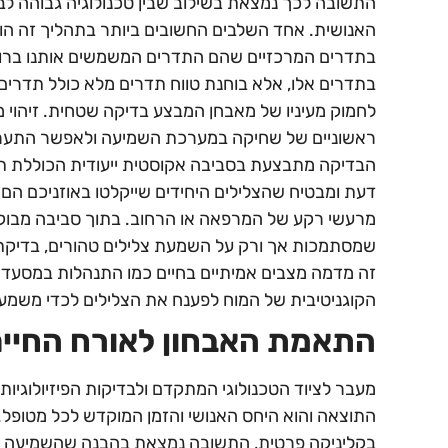
התשובה לכך נמצאת בשילוב שבין טכנולוגיה גבוהה לב
האנושית. אחד השלבים החשובים ביותר בתהליך זה הו
בתדרים המרכזיים שהם התדרים המשמשים אותנו ברוב
בתדרים אלו, אלא בוחנת טווח תדרים מלא כולל תדרים
לחמוק מעיניו של מאבחן המבצע בדיקה שטחית. זיהוי מ
ראשוניים של שחיקה במערכת השמיעה ולאפשר התערב
הבדיקה מתבצעת בסביבה אקוסטית ייעודית הכוללת תא 
דעת ומבטיח שהצלילים היחידים שייקלטו באוזניכם הם 
מרעשי רקע של המרפאה או הרחוב. בתוך סביבה מבוקרת
שמסתמכות אך ורק על השמעת צלילים טהורים, בדיקת 
זה מדמה מצבים אמיתיים בחיים כמו התנהלות במסעד
הקוגניטיבית של המוח לפענח את הצלילים לכדי משמעו
התאמת האבחון לאורח החיי
מעבר לציוד הטכנולוגי המתקדם ולבדיקות הפיזיולוגיו
התוצאה והוא היחס האנושי והזמן המוקדש לכל מטופל
בקליניקה פרטית, התשובה נמצאת בהבנה שהשמיעה היא