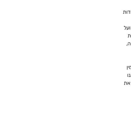
דות
ועל
ת
,
ן
ו
 את