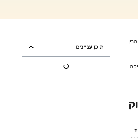
בין
תוכן עניינים
יקה
ק
ת.