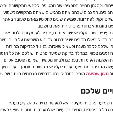
ודי ולסגנון החיים הספציפי של המטופל. קלינאי התקשורת יבצע
תחביבים, המצבים שבהם אתם מרגישים שאתם מתקשים לשמוע
קט זקוק לפתרונות שמיעה שונים לחלוטין מאדם שעובד באתר
ים בזום והאבחון הפרטי לוקח זאת בחשבון.
עיניים, שבו הקלינאי ישב איתכם, יסביר לעומק ובסבלנות את
דיוק באילו תדרים יש ירידה וכיצד היא משפיעה על חיי היומיום
ן שלכם לקבל מענה ולשאול שאלות. בניגוד לבדיקות מהירות
ח זמנים צפוף, במהלך בדיקת שמיעה פרטית יש לכם את כל הזמן
 השונות העומדות בפניכם ולבחון מכשירי שמיעה פוטנציאליים
שה הבדיקה מתבצעת על ידי קלינאי תקשורת מוסמך בעל ניסיון
של
מכון שמיעה
מוביל המחזיק בסטנדרטים הגבוהים ביותר של שי
יים שלכם
שמיעה פרטית ומקיפה היא למעשה בחירה להשקיע בעתיד
כל כך יסודית, הסיכוי לטעויות או להערכות חסרות שואף לאפס