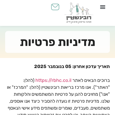
יצירת קשר
מכון שמיעה
Yahli's Place - עולם הילדים
מדיניות פרטיות
תאריך עדכון אחרון: 05 בנובמבר 2025
ברוכים הבאים לאתר
https://rbhc.co.il
(להלן:
"האתר"). אנו מרכז בריאות רובינשטיין (להלן: "המרכז" או
"אנו") מחויבים להגן על פרטיות המשתמשים והלקוחות
שלנו. מדיניות פרטיות זו נועדה להסביר כיצד אנו אוספים,
משתמשים, מעבדים, שומרים ומשתפים מידע אישי הנאסף
באמצעות האתר, וכן לפרט את זכויותיך כנושא מידע,