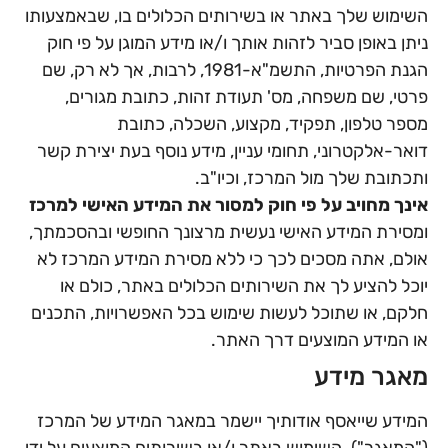
השימוש שלך באתר או בשירותים הכלולים בו, שבאמצעותו
ניתן באופן סביר לזהות אותך ו/או מידע המוגן על פי חוק
הגנת הפרטיות, התשמ"א-1981, לרבות, אך לא רק, שם
פרטי, שם משפחה, מס' תעודת זהות, כתובת מגורים,
מספר טלפון, תפקיד, מקצוע, השכלה, כתובת
דואר-אלקטרוני, תחומי עניין, מידע נוסף בעת יצירת קשר
ותכתובת שלך מול המרכז, וכיו"ב.
אינך מחויב על פי חוק למסור את המידע האישי למרכז
ומסירת המידע האישי נעשית מרצונך החופשי ובהסכמתך,
אולם, אתה מסכים לכך כי ללא מסירת המידע המרכז לא
יוכל להציע לך את השירותים הכלולים באתר, כולם או
חלקם, או שתוכל לעשות שימוש בכל האפשרויות, התכנים
או המידע המוצעים דרך האתר.
מאגר מידע
המידע שייאסף אודותיך יישמר במאגר המידע של המרכז
("המאגר"). השימוש באתר ו/או בשירותים המוצעים על ידי