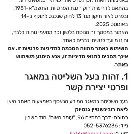
בהתאם לדרישות חוק הגנת הפרטיות, התשמ"א-1981,
ובפרט לאור תיקון מס' 13 לחוק שנכנס לתוקף ב-14
באוגוסט 2025.
האמור במסמך זה מנוסח בלשון זכר מטעמי נוחות בלבד,
והינו מיועד לנשים וגברים כאחד.
השימוש באתר מהווה הסכמה למדיניות פרטיות זו. אם
אינך מסכים לתנאי מדיניות זו, אנא הימנע משימוש
באתר.
1. זהות בעל השליטה במאגר
ופרטי יצירת קשר
בעל השליטה במאגר המידע הנאסף באמצעות האתר היא:
ליאת רובינשטיין גנטיוק
כתובת: דרך רמתיים 96, "עומר האוס", הוד השרון
נייד: 052-5376236
דוא"ל:
liat4r@gmail.com