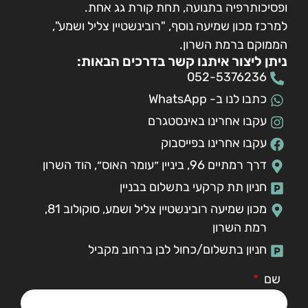
ופסיכותרפיה בתנועה, תחת קורת גג אחת.
למרכז מכון שמיעה נוסף, "רובינשטיין צליל ושמע",
הממוקם ברמת השרון.
ניתן ליצור איתנו קשר בדרכים הבאות:
052-5376236
כתבו לנו ב- WhatsApp
עקבו אחרינו באינסטגרם
עקבו אחרינו בפייסבוק
דרך רמתיים 96, ביניין ״עומר האוס״, הוד השרון
חניון תת קרקעי בתשלום בבניין
מכון שמיעה רובינשטיין צליל ושמע, סוקולוב 81,
רמת השרון
חניון בתשלום/כחול לבן ברחוב מקביל
שם