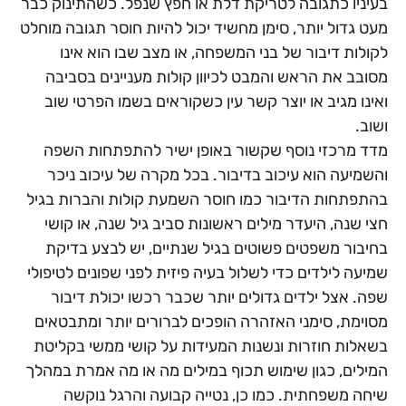
בעיניו כתגובה לטריקת דלת או חפץ שנפל. כשהתינוק כבר
מעט גדול יותר, סימן מחשיד יכול להיות חוסר תגובה מוחלט
לקולות דיבור של בני המשפחה, או מצב שבו הוא אינו
מסובב את הראש והמבט לכיוון קולות מעניינים בסביבה
ואינו מגיב או יוצר קשר עין כשקוראים בשמו הפרטי שוב
ושוב.
מדד מרכזי נוסף שקשור באופן ישיר להתפתחות השפה
והשמיעה הוא עיכוב בדיבור. בכל מקרה של עיכוב ניכר
בהתפתחות הדיבור כמו חוסר השמעת קולות והברות בגיל
חצי שנה, היעדר מילים ראשונות סביב גיל שנה, או קושי
בחיבור משפטים פשוטים בגיל שנתיים, יש לבצע בדיקת
שמיעה לילדים כדי לשלול בעיה פיזית לפני שפונים לטיפולי
שפה. אצל ילדים גדולים יותר שכבר רכשו יכולת דיבור
מסוימת, סימני האזהרה הופכים לברורים יותר ומתבטאים
בשאלות חוזרות ונשנות המעידות על קושי ממשי בקליטת
המילים, כגון שימוש תכוף במילים מה או מה אמרת במהלך
שיחה משפחתית. כמו כן, נטייה קבועה והרגל נוקשה