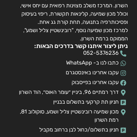
השרון. המרכז משלב מצוינות רפואית עם יחס אישי,
וכולל מכון שמיעה, קלינאות תקשורת, ריפוי בעיסוק
ופסיכותרפיה בתנועה, תחת קורת גג אחת.
למרכז מכון שמיעה נוסף, "רובינשטיין צליל ושמע",
הממוקם ברמת השרון.
ניתן ליצור איתנו קשר בדרכים הבאות:
052-5376236
כתבו לנו ב- WhatsApp
עקבו אחרינו באינסטגרם
עקבו אחרינו בפייסבוק
דרך רמתיים 96, ביניין ״עומר האוס״, הוד השרון
חניון תת קרקעי בתשלום בבניין
מכון שמיעה רובינשטיין צליל ושמע, סוקולוב 81,
רמת השרון
חניון בתשלום/כחול לבן ברחוב מקביל