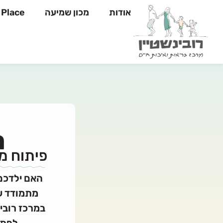
אודות
מכון שמיעה
Yahli's Place
ר
פיתוח מ
האם ילדכם 
מתמודד ע
במרכז רובינ
לפתח