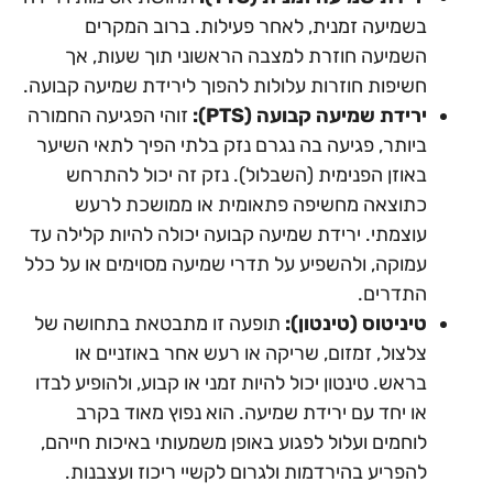
בשמיעה זמנית, לאחר פעילות. ברוב המקרים
השמיעה חוזרת למצבה הראשוני תוך שעות, אך
חשיפות חוזרות עלולות להפוך לירידת שמיעה קבועה.
ירידת שמיעה קבועה (
PTS
):
זוהי הפגיעה החמורה
ביותר, פגיעה בה נגרם נזק בלתי הפיך לתאי השיער
באוזן הפנימית (השבלול). נזק זה יכול להתרחש
כתוצאה מחשיפה פתאומית או ממושכת לרעש
עוצמתי. ירידת שמיעה קבועה יכולה להיות קלילה עד
עמוקה, ולהשפיע על תדרי שמיעה מסוימים או על כלל
התדרים.
טיניטוס (טינטון):
תופעה זו מתבטאת בתחושה של
צלצול, זמזום, שריקה או רעש אחר באוזניים או
בראש. טינטון יכול להיות זמני או קבוע, ולהופיע לבדו
או יחד עם ירידת שמיעה. הוא נפוץ מאוד בקרב
לוחמים ועלול לפגוע באופן משמעותי באיכות חייהם,
להפריע בהירדמות ולגרום לקשיי ריכוז ועצבנות.