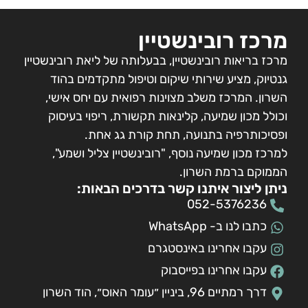
מרכז רובינשטיין
מרכז בריאות רובינשטיין, בבעלותה של ליאת רובינשטיין
גנטיוק, מציע שירותי שיקום וטיפול מתקדמים בהוד
השרון. המרכז משלב מצוינות רפואית עם יחס אישי,
וכולל מכון שמיעה, קלינאות תקשורת, ריפוי בעיסוק
ופסיכותרפיה בתנועה, תחת קורת גג אחת.
למרכז מכון שמיעה נוסף, "רובינשטיין צליל ושמע",
הממוקם ברמת השרון.
ניתן ליצור איתנו קשר בדרכים הבאות:
052-5376236
כתבו לנו ב- WhatsApp
עקבו אחרינו באינסטגרם
עקבו אחרינו בפייסבוק
דרך רמתיים 96, ביניין ״עומר האוס״, הוד השרון