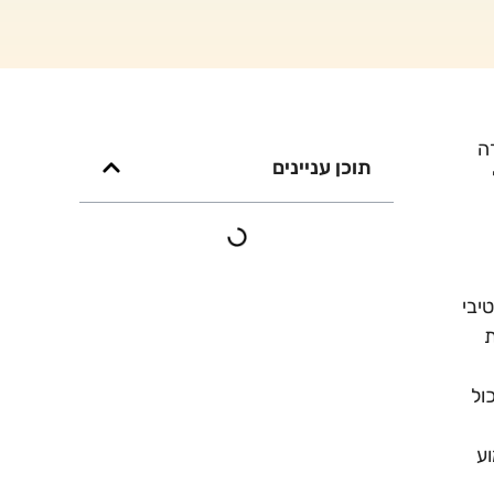
ה
תוכן עניינים
יבי
ת
ול
וע