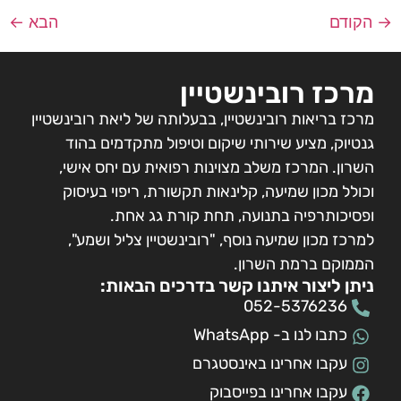
→
הקודם
הבא
←
מרכז רובינשטיין
מרכז בריאות רובינשטיין, בבעלותה של ליאת רובינשטיין
גנטיוק, מציע שירותי שיקום וטיפול מתקדמים בהוד
השרון. המרכז משלב מצוינות רפואית עם יחס אישי,
וכולל מכון שמיעה, קלינאות תקשורת, ריפוי בעיסוק
ופסיכותרפיה בתנועה, תחת קורת גג אחת.
למרכז מכון שמיעה נוסף, "רובינשטיין צליל ושמע",
הממוקם ברמת השרון.
ניתן ליצור איתנו קשר בדרכים הבאות:
052-5376236
כתבו לנו ב- WhatsApp
עקבו אחרינו באינסטגרם
עקבו אחרינו בפייסבוק